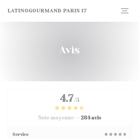
Personnalisation de vos choix en matière de cookies
LATINOGOURMAND PARIS 17
Avis
4.7
/5
Note moyenne —
284 avis
Service