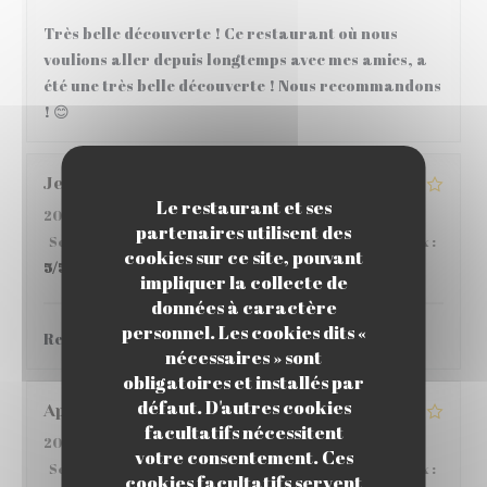
Très belle découverte ! Ce restaurant où nous
voulions aller depuis longtemps avec mes amies, a
été une très belle découverte ! Nous recommandons
! 😊
Jean
C
Le restaurant et ses
2026-05-28
- 12:30 - Couverts 4
partenaires utilisent des
Service
:
5
/5
Ambiance
:
4
/5
Cuisine
:
4
/5
Qualité / Prix
:
cookies sur ce site, pouvant
5
/5
impliquer la collecte de
données à caractère
personnel. Les cookies dits «
Restaurant sympathique,
nécessaires » sont
obligatoires et installés par
défaut. D'autres cookies
Aponte
S
facultatifs nécessitent
2026-03-22
- 19:45 - Couverts 5
votre consentement. Ces
Service
:
4
/5
Ambiance
:
4
/5
Cuisine
:
5
/5
Qualité / Prix
:
cookies facultatifs servent