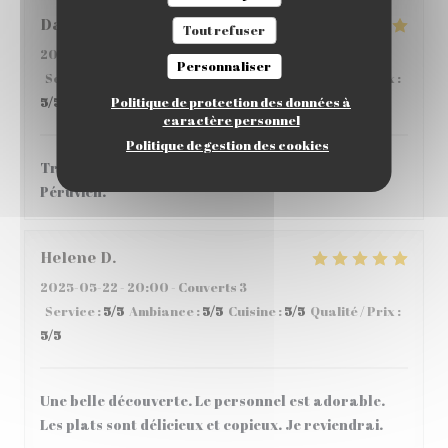
David
F
Tout refuser
2025-06-05
- 12:45 - Couverts 3
Personnaliser
Service
:
5
/5
Ambiance
:
5
/5
Cuisine
:
5
/5
Qualité / Prix
:
Politique de protection des données à
5
/5
caractère personnel
Politique de gestion des cookies
Très bon accueil et de belles découvertes de plat
Péruvien.
Helene
D
2025-05-22
- 20:00 - Couverts 3
Service
:
5
/5
Ambiance
:
5
/5
Cuisine
:
5
/5
Qualité / Prix
:
5
/5
Une belle découverte. Le personnel est adorable.
Les plats sont délicieux et copieux. Je reviendrai.