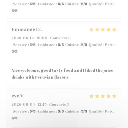
Service
:
5
/5
Ambiance
:
5
/5
Cuisine
:
5
/5
Qualité / Prix
:
5
/5
Emmanuel
F
2026-06-15
- 19:00 - Couverts 2
Service
:
5
/5
Ambiance
:
5
/5
Cuisine
:
5
/5
Qualité / Prix
:
5
/5
Nice welcome, good tasty food and I liked the juice
drinks with Peruvian flavors.
eve
V
2026-06-04
- 12:15 - Couverts 3
Service
:
5
/5
Ambiance
:
5
/5
Cuisine
:
5
/5
Qualité / Prix
:
4
/5