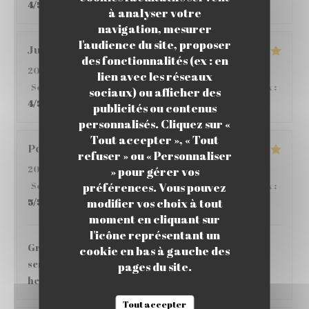
4
/5
à analyser votre
navigation, mesurer
l'audience du site, proposer
Julie
D
des fonctionnalités (ex : en
2025-10-22
- 19:00 - Couverts 3
lien avec les réseaux
Service
:
5
/5
Ambiance
:
5
/5
Cuisine
:
4
/5
Qualité / Prix
:
sociaux) ou afficher des
4
/5
publicités ou contenus
LATINOGOURMAND PARIS 17
personnalisés. Cliquez sur «
Tout accepter », « Tout
Pol
R
refuser » ou « Personnaliser
2025-07-09
- 21:00 - Couverts 2
» pour gérer vos
préférences. Vous pouvez
Service
:
5
/5
Ambiance
:
5
/5
Cuisine
:
5
/5
Qualité / Prix
:
modifier vos choix à tout
5
/5
moment en cliquant sur
l'icône représentant un
Great food, very nice Peruvian specialties! The
cookie en bas à gauche des
service was amazing and the staff was really
pages du site.
helpful with the order, I really recommend
Tout accepter