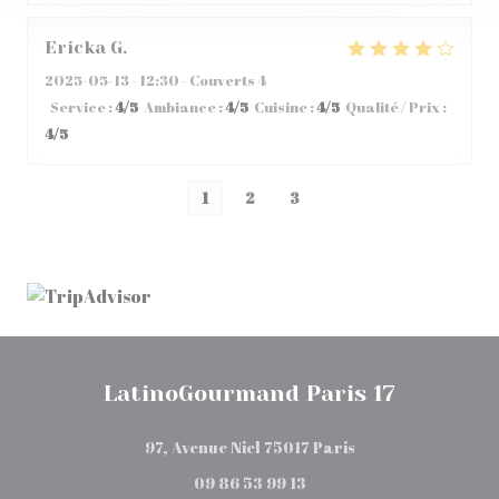
Ericka
G
2025-05-13
- 12:30 - Couverts 4
Service
:
4
/5
Ambiance
:
4
/5
Cuisine
:
4
/5
Qualité / Prix
:
4
/5
1
2
3
LatinoGourmand Paris 17
((ouvre une nouvel
97, Avenue Niel 75017 Paris
09 86 53 99 13