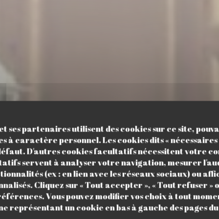
t ses partenaires utilisent des cookies sur ce site, pouv
s à caractère personnel. Les cookies dits « nécessaires 
 défaut. D'autres cookies facultatifs nécessitent votre 
tatifs servent à analyser votre navigation, mesurer l'aud
ionnalités (ex : en lien avec les réseaux sociaux) ou affi
RESTAURANT BAR
•
PARIS
nalisés. Cliquez sur « Tout accepter », « Tout refuser » o
LATINOGOURMAND PARIS 17
inoGourmand Pari
références. Vous pouvez modifier vos choix à tout momen
ône représentant un cookie en bas à gauche des pages du 