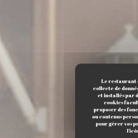
Le restaurant e
collecte de donnée
et installés par
cookies facul
proposer des fonct
ou contenus person
Lat
pour gérer vos p
l'ic