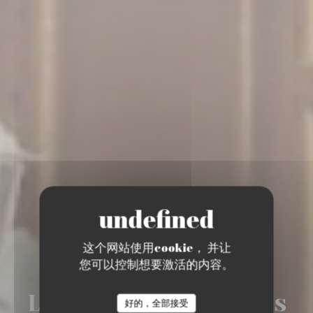
这个网站使用cookie， 并让
您可以控制想要激活的内容。
•
PARIS
LatinoGourmand Paris
好的，全部接受
LATINOGOURMAND PARIS 17