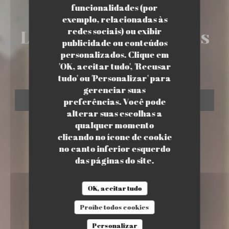
funcionalidades (por
•
PARIS
exemplo, relacionadas às
redes sociais) ou exibir
LatinoGourmand Paris
LATINOGOURMAND PARIS 17
publicidade ou conteúdos
personalizados. Clique em
17
'OK, aceitar tudo', 'Recusar
tudo' ou 'Personalizar' para
gerenciar suas
preferências. Você pode
RESERVAR UMA MESA
alterar suas escolhas a
qualquer momento
clicando no ícone de cookie
no canto inferior esquerdo
das páginas do site.
OK, aceitar tudo
Proíbe todos cookies
Personalizar