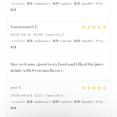
Service
:
5
/5
Ambiance
:
5
/5
Cuisine
:
5
/5
Qualité / Prix
:
5
/5
Emmanuel
F
2026-06-15
- 19:00 - Couverts 2
Service
:
5
/5
Ambiance
:
5
/5
Cuisine
:
5
/5
Qualité / Prix
:
5
/5
Nice welcome, good tasty food and I liked the juice
drinks with Peruvian flavors.
eve
V
2026-06-04
- 12:15 - Couverts 3
Service
:
5
/5
Ambiance
:
5
/5
Cuisine
:
5
/5
Qualité / Prix
:
4
/5