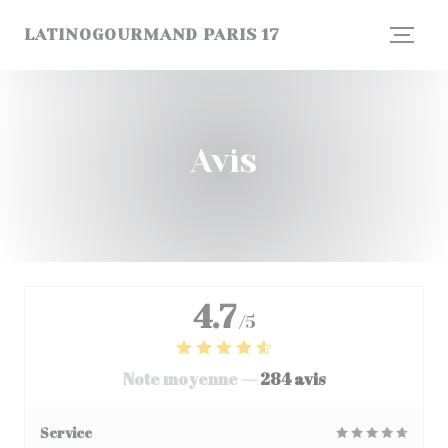
Personnalisation de vos choix en matière de cookies
LATINOGOURMAND PARIS 17
Avis
4.7
/5
Note moyenne —
284 avis
Service