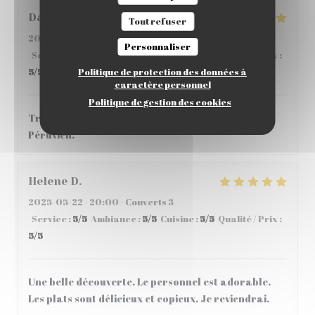
David
F
Tout refuser
2025-06-05
- 12:45 - Couverts 3
Personnaliser
Service
:
5
/5
Ambiance
:
5
/5
Cuisine
:
5
/5
Qualité / Prix
:
Politique de protection des données à
5
/5
caractère personnel
Politique de gestion des cookies
Très bon accueil et de belles découvertes de plat
Péruvien.
Helene
D
2025-05-22
- 20:00 - Couverts 3
Service
:
5
/5
Ambiance
:
5
/5
Cuisine
:
5
/5
Qualité / Prix
:
5
/5
Une belle découverte. Le personnel est adorable.
Les plats sont délicieux et copieux. Je reviendrai.