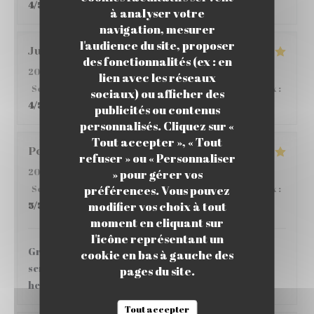
4
/5
à analyser votre
navigation, mesurer
l'audience du site, proposer
Julie
D
des fonctionnalités (ex : en
2025-10-22
- 19:00 - Couverts 3
lien avec les réseaux
Service
:
5
/5
Ambiance
:
5
/5
Cuisine
:
4
/5
Qualité / Prix
:
sociaux) ou afficher des
4
/5
publicités ou contenus
LATINOGOURMAND PARIS 17
personnalisés. Cliquez sur «
Tout accepter », « Tout
Pol
R
refuser » ou « Personnaliser
2025-07-09
- 21:00 - Couverts 2
» pour gérer vos
préférences. Vous pouvez
Service
:
5
/5
Ambiance
:
5
/5
Cuisine
:
5
/5
Qualité / Prix
:
modifier vos choix à tout
5
/5
moment en cliquant sur
l'icône représentant un
Great food, very nice Peruvian specialties! The
cookie en bas à gauche des
service was amazing and the staff was really
pages du site.
helpful with the order, I really recommend
Tout accepter