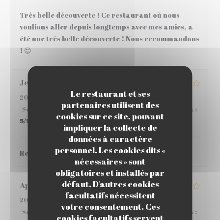
Très belle découverte ! Ce restaurant où nous
voulions aller depuis longtemps avec mes amies, a
été une très belle découverte ! Nous recommandons
! 😊
Jean
C
Le restaurant et ses
2026-05-28
- 12:30 - Couverts 4
partenaires utilisent des
Service
:
5
/5
Ambiance
:
4
/5
Cuisine
:
4
/5
Qualité / Prix
:
cookies sur ce site, pouvant
5
/5
impliquer la collecte de
données à caractère
personnel. Les cookies dits «
Restaurant sympathique,
nécessaires » sont
obligatoires et installés par
défaut. D'autres cookies
Aponte
S
facultatifs nécessitent
2026-03-22
- 19:45 - Couverts 5
votre consentement. Ces
Service
:
4
/5
Ambiance
:
4
/5
Cuisine
:
5
/5
Qualité / Prix
:
cookies facultatifs servent