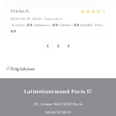
Ericka
G
2025-05-13
- 12:30 - Couverts 4
Service
:
4
/5
Ambiance
:
4
/5
Cuisine
:
4
/5
Qualité / Prix
:
4
/5
1
2
3
LatinoGourmand Paris 17
((ouvre une nouvel
97, Avenue Niel 75017 Paris
09 86 53 99 13