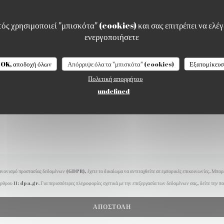
Θέλετε να επικοινωνήσετε μαζί μας ?
Συμπληρώστε την παρακάτω φόρμα!
ός χρησιμοποιεί "μπισκότα" (cookies) και σας επιτρέπει να ελέγξ
ενεργοποιήσετε
LATINOGOURMAND PARIS 17
OK, αποδοχή όλων
Απόρριψε όλα τα "μπισκότα" (cookies)
Εξατομίκευ
Πολιτική απορρήτου
undefined
νονισμό προστασίας δεδομένων (GDPR), έχετε το δικαίωμα να αντιταχθείτε σε εμπορικές επικοινωνίες. Μπορε
ρθρου 11:
dpa.gr
. Για περισσότερες πληροφορίες σχετικά με την επεξεργασία των δεδομένων σας, δείτε την
πο