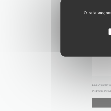
Ο ιστότοπος αυτ
Σύμφωνα με τον κα
στο Μητρώο του Ά