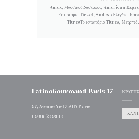
Amex, Μουσικοδιδάσκαλος, American Express,
Εστιατόριο Ticket, Sodexo Ελέγξτε, Κουπό
TitresΤο εστιατόριο Titres, Μετρητά
LatinoGourmand Paris 17
ΚΡΆΤΗ
((ανοίγει σε νέο παράθυρο))
97, Avenue Niel 75017 Paris
ΚΆΝΤ
09 86 53 99 13