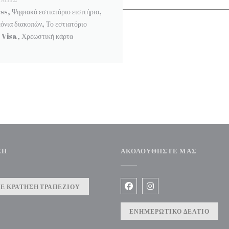
 Ψηφιακό εστιατόριο εισιτήριο,
νια διακοπών, Το εστιατόριο
, Visa, Χρεωστική κάρτα
ΣΗ
ΑΚΟΛΟΥΘΉΣΤΕ ΜΑΣ
Ε ΚΡΆΤΗΣΗ ΤΡΑΠΕΖΙΟΎ
Facebook ((ανοίγει σε νέο π
Instagram ((ανοίγει σ
ΕΝΗΜΕΡΩΤΙΚΌ ΔΕΛΤΊΟ