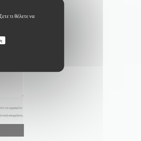
ετε τι θέλετε να
ση
ίτε να εγγραφείτε
λιτική απορρήτου
.