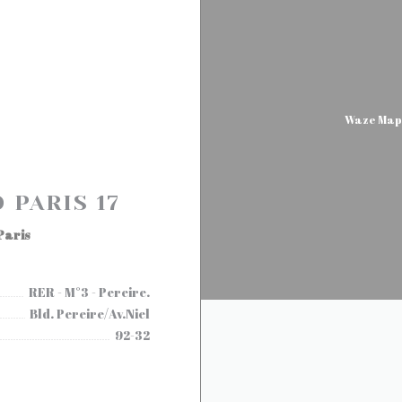
Waze Map εί
PARIS 17
((ανοίγει σε νέο παράθυρο))
Paris
RER - M°3 - Pereire.
Bld. Pereire/Av.Niel
92-32