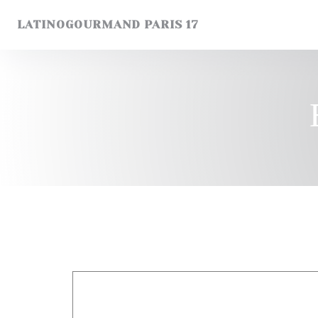
Πίνακας διαχείρισης "Μπισκότων" (Cookies)
LATINOGOURMAND PARIS 17