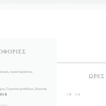
ΟΦΟΡΊΕΣ
ιτικό, νωπού προϊόντος
ΏΡΕΣ
οι, Γεγονότα γενεθλίων, Ιδιωτική
Wi-fi
Δ�
-
Κ�
ΩΜΉΣ