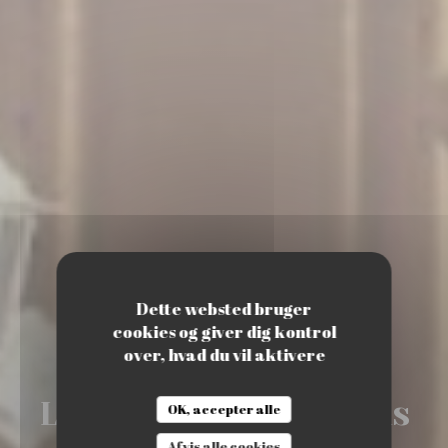
Dette websted bruger
cookies og giver dig kontrol
over, hvad du vil aktivere
•
PARIS
LatinoGourmand Paris
OK, accepter alle
LATINOGOURMAND PARIS 17
Afvis alle cookies